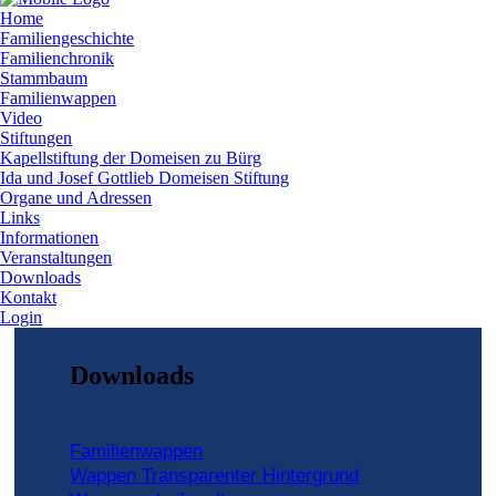
Home
Familiengeschichte
Familienchronik
Stammbaum
Familienwappen
Video
Stiftungen
Kapellstiftung der Domeisen zu Bürg
Ida und Josef Gottlieb Domeisen Stiftung
Organe und Adressen
Links
Informationen
Veranstaltungen
Downloads
Kontakt
Login
Downloads
Familienwappen
Wappen Transparenter Hintergrund